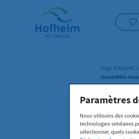
Accueil"
Page d'accueil
Assemblée muni
Paramètres d
Asse
Nous utilisons des cookie
comi
technologies similaires p
sélectionner, quels cooki