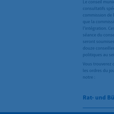
Le conseil muni
consultatifs spéc
commission de l'
que la commissio
l'intégration. 
séance du consei
seront soumises
douze conseiller
politiques au se
Vous trouverez 
les ordres du j
notre :
Rat- und B