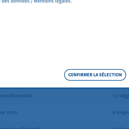
n des données
/
Mentions légales
.
cipal de la ville de Hofheim am Taunus se compose de 45 co
conseils de quartier
ut comme les
et le
ltatif des étrangers
, est élu tous les cinq ans et constitue
 décisions, le plus souvent de nature fondamentale, s'impos
ure 2026-2031, les sièges au sein du conseil municipal sont
CONFIRMER LA SÉLECTION
enne-démocrate
12 sièg
Les Verts
8 siège