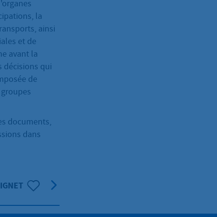
u'organes
cipations, la
ansports, ainsi
iales et de
ne avant la
s décisions qui
omposée de
s groupes
les documents,
ssions dans
SIGNET