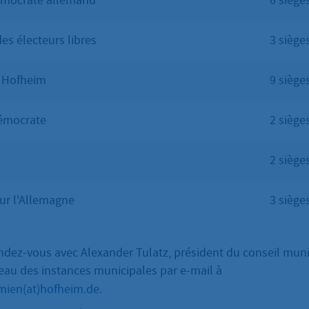
démocrate allemand
6 siège
s électeurs libres
3 siège
r Hofheim
9 siège
démocrate
2 siège
2 siège
our l'Allemagne
3 siège
dez-vous avec Alexander Tulatz, président du conseil munic
eau des instances municipales par e-mail à
emien(at)hofheim.de
.