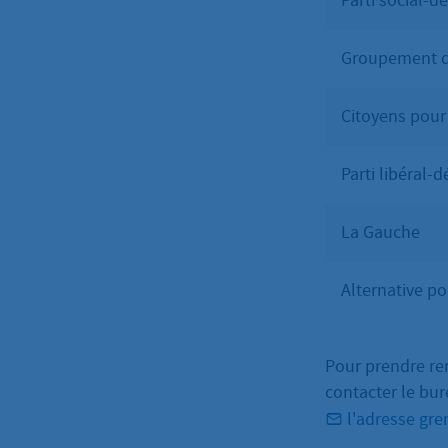
Parti social-
Groupement de
Citoyens pou
Parti libéral-
La Gauche
Alternative p
Pour prendre ren
contacter le bur
l'adresse gr