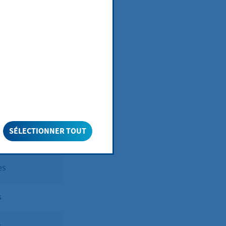
nseillers
 l'organe suprême
mairie
ent au
.
 répartis comme
SÉLECTIONNER TOUT
es
s