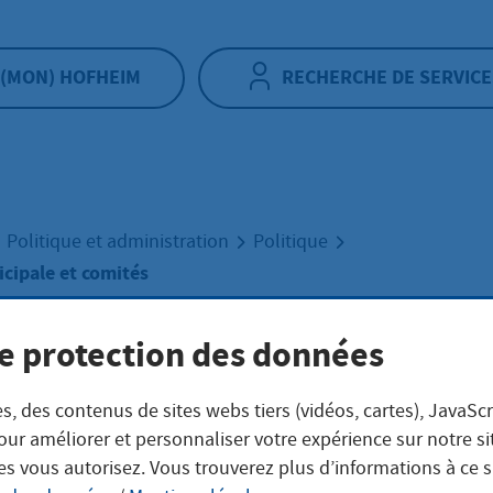
(MON) HOFHEIM
RECHERCHE DE SERVICE
Politique et administration
Politique
cipale et comités
e protection des données
mblée municipale
s, des contenus de sites webs tiers (vidéos, cartes), JavaScr
tés
our améliorer et personnaliser votre expérience sur notre s
es vous autorisez. Vous trouverez plus d’informations à ce 