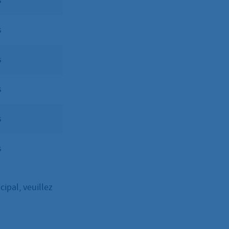
s
s
s
s
s
s
ipal, veuillez