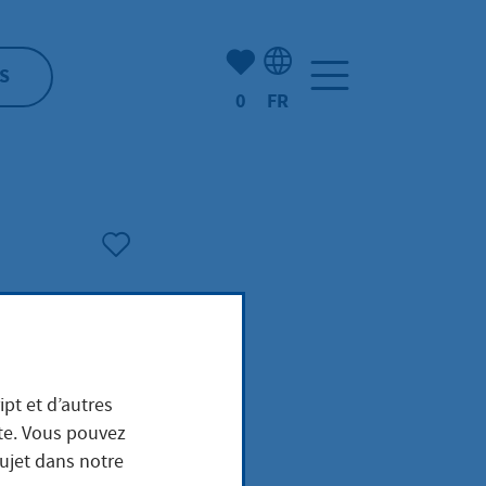
Nombre d'éléments mis en s
S
0
FR
Sélection de la langue: F
 et
ipt et d’autres
ite. Vous pouvez
sujet dans notre