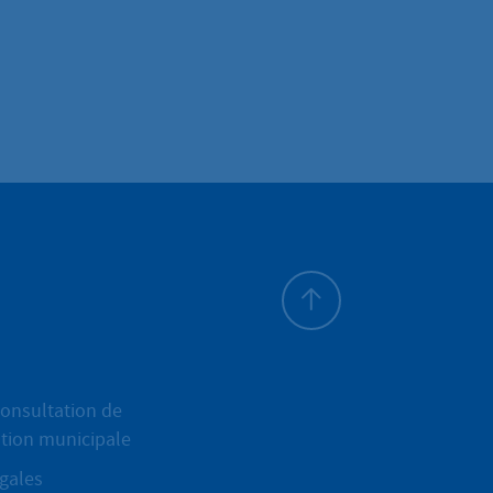
Haut de page
onsultation de
ation municipale
gales