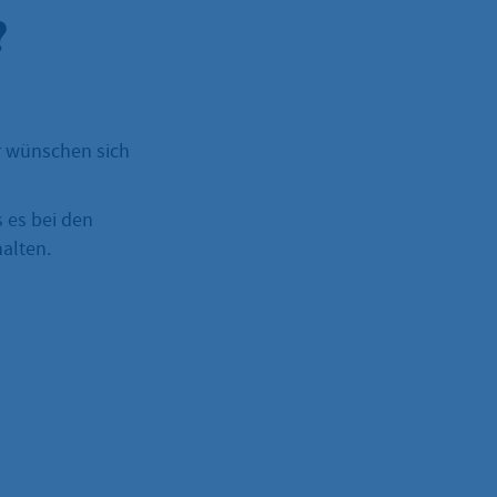
?
 wünschen sich
 es bei den
alten.