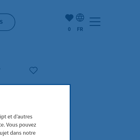
Nombre d'éléments mis en s
S
0
FR
Sélection de la langue: F
ipt et d’autres
ite. Vous pouvez
sujet dans notre