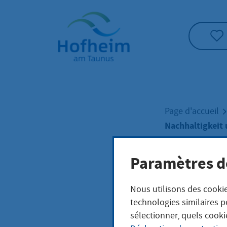
Accueil"
Page d'accueil
Nachhaltigkeit
Paramètres d
Nach
Nous utilisons des cookie
Kon
technologies similaires p
sélectionner, quels cooki