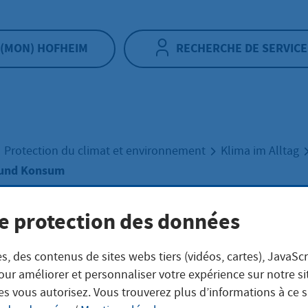
(MON) HOFHEIM
RECHERCHE DE SERVICE
Protection du climat et environnement
Klima im Alltag
 und Konsum
e protection des données
haltigkeit und
s, des contenus de sites webs tiers (vidéos, cartes), JavaScr
sum
our améliorer et personnaliser votre expérience sur notre s
es vous autorisez. Vous trouverez plus d’informations à ce 