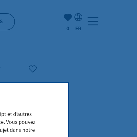
Nombre d'éléments mis en s
S
0
FR
Sélection de la langue: F
ipt et d’autres
ite. Vous pouvez
sujet dans notre