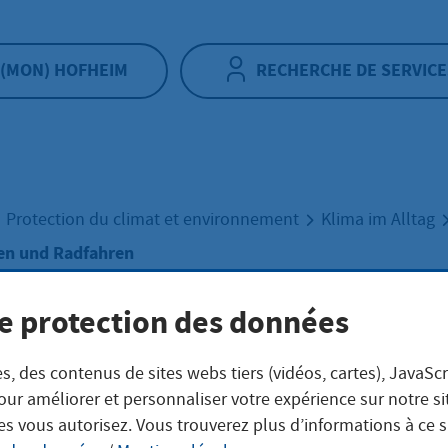
(MON) HOFHEIM
RECHERCHE DE SERVICE
Protection du climat et environnement
Klima im Alltag
en und Radfahren
e protection des données
n und Radfahren
s, des contenus de sites webs tiers (vidéos, cartes), JavaScr
our améliorer et personnaliser votre expérience sur notre s
 und bequem unterwegs
es vous autorisez. Vous trouverez plus d’informations à ce 