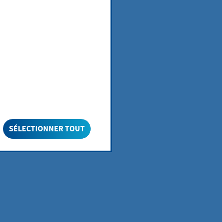
ehen oder beim
e
n.
onen, Angebote
SÉLECTIONNER TOUT