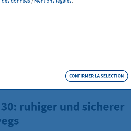
n des données
/
Mentions légales
.
nkauf oder Pendelstrecke: Viele Wege lassen sich gut im G
klegen, vor allem, wenn die Infrastruktur stimmt.
kontinuierlich daran gearbeitet, sichere Verbindungen, gut
eiten und Raum für individuelle Entscheidungen lzu schaffe
t, wie die Stadt Nahmobilität fördert und wo Sie Informati
Mitmachen finden.
CONFIRMER LA SÉLECTION
30: ruhiger und sicherer
wegs