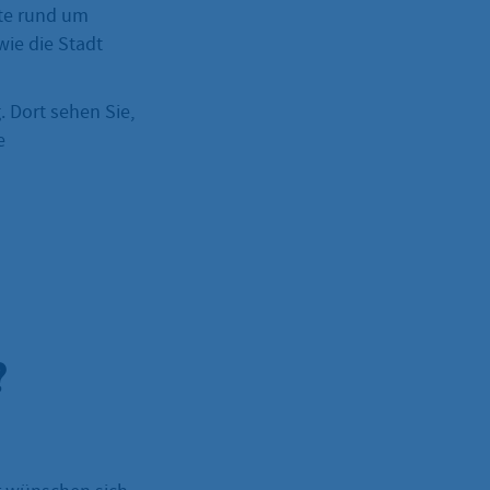
ote rund um
wie die Stadt
 Dort sehen Sie,
e
?