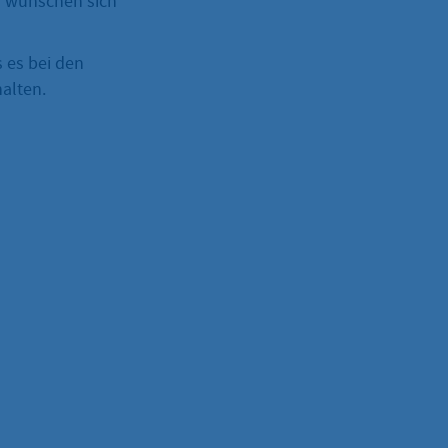
 wünschen sich
 es bei den
alten.