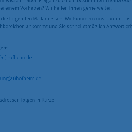
hr wissen, haben Fragen zu einem bestimmten Thema oder
ei einem Vorhaben? Wir helfen Ihnen gerne weiter.
 die folgenden Mailadressen. Wir kümmern uns darum, dass
hbereichen ankommt und Sie schnellstmöglich Antwort erh
gen:
(at)hofheim.de
:
ng(at)hofheim.de
adressen folgen in Kürze.