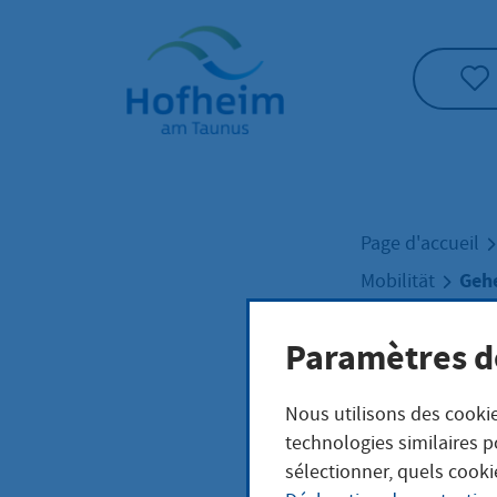
Accueil"
Page d'accueil
Geh
Mobilität
Paramètres d
Gehe
Nous utilisons des cookie
technologies similaires p
Sicher
sélectionner, quels cooki