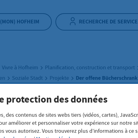
(MON) HOFHEIM
RECHERCHE DE SERVICE
Vivre à Hofheim
Planification, construction et transport
Der offene Bücherschrank
uen
Soziale Stadt
Projekte
e protection des données
offene Büchersch
s, des contenus de sites webs tiers (vidéos, cartes), JavaScr
our améliorer et personnaliser votre expérience sur notre s
es vous autorisez. Vous trouverez plus d’informations à ce 