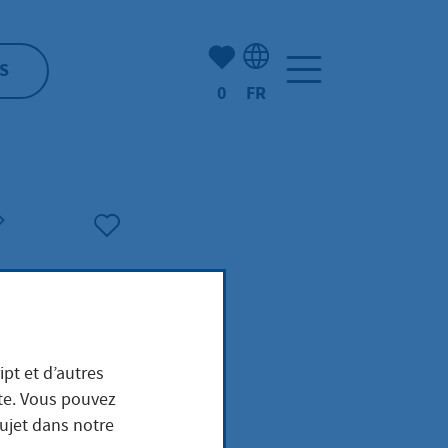
Nombre d'éléments mis en s
S
0
FR
Sélection de la langue: F
rank
ipt et d’autres
ite. Vous pouvez
sujet dans notre