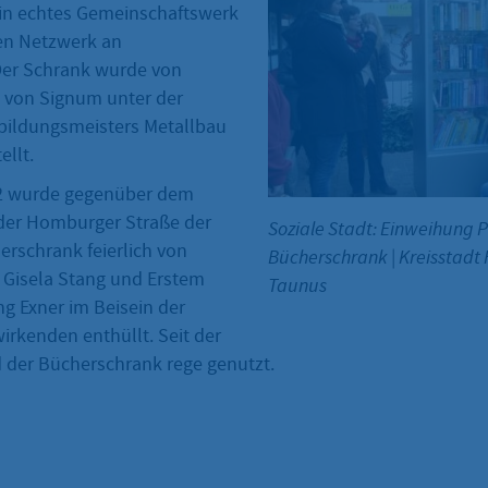
 ein echtes Gemeinschaftswerk
en Netzwerk an
Der Schrank wurde von
 von Signum unter der
bildungsmeisters Metallbau
ellt.
2 wurde gegenüber dem
n der Homburger Straße der
Soziale Stadt: Einweihung P
erschrank feierlich von
Bücherschrank
|
Kreisstadt
 Gisela Stang und Erstem
Taunus
ng Exner im Beisein der
irkenden enthüllt. Seit der
 der Bücherschrank rege genutzt.