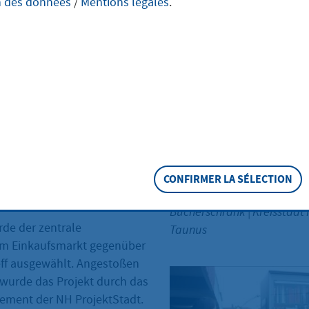
n des données
/
Mentions légales
.
ausch in den Köpfen
hkeit, Interessierten den
rn zu vereinfachen, ist der
rank - ein Modell, das in
erfolgreich praktiziert wird.
tlich zugänglichen,
hrank mit Glasfront können
r entliehen, zurückgegeben,
verschenkt werden. Das
CONFIRMER LA SÉLECTION
ip kann zur Verbesserung der
Soziale Stadt: Einweihung P
r beitragen.
Bücherschrank
|
Kreisstadt
rde der zentrale
Taunus
am Einkaufsmarkt gegenüber
eff ausgewählt. Angestoßen
 wurde das Projekt durch das
ement der NH ProjektStadt.