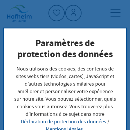
Accueil"
Paramètres de
Page d'accueil
Vivre à Hofheim
protection des données
Planification, construction et transport
Nous utilisons des cookies, des contenus de
Planen und Bauen
sites webs tiers (vidéos, cartes), JavaScript et
Planifications et projets de construction actuels
d’autres technologies similaires pour
améliorer et personnaliser votre expérience
Analyse du site Lorsbach
sur notre site. Vous pouvez sélectionner, quels
cookies vous autorisez. Vous trouverez plus
d’informations à ce sujet dans notre
Analyse du site
Déclaration de protection des données
/
Mentions légales
.