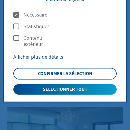
O
Nécessaire
p
Statistiques
t
Contenu
i
extérieur
o
Afficher plus de détails
n
s
CONFIRMER LA SÉLECTION
Naissance
SÉLECTIONNER TOUT