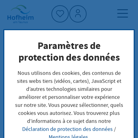
Accueil"
Paramètres de
Page d'accueil
Politique et administration
protection des données
administration
Sécurité et ordre
Personenstandswesen
Nous utilisons des cookies, des contenus de
sites webs tiers (vidéos, cartes), JavaScript et
d’autres technologies similaires pour
Personenstandswesen
améliorer et personnaliser votre expérience
sur notre site. Vous pouvez sélectionner, quels
cookies vous autorisez. Vous trouverez plus
d’informations à ce sujet dans notre
Déclaration de protection des données
/
Mentions légales
.