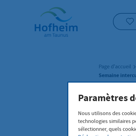
Accueil"
Page d'accueil
Semaine intercu
Paramètres d
Sema
Nous utilisons des cookie
technologies similaires p
sélectionner, quels cooki