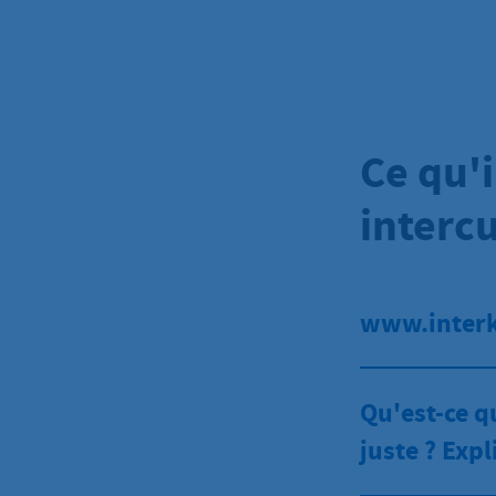
unserer Stadt widerspiegeln soll. Das
digitale Programmheft zu den rund 20
Veranstaltungen steht hier unten zum
Download bereit.
Ce qu'i
intercu
www.interk
Qu'est-ce q
juste ? Expl