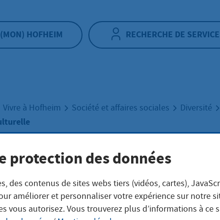
(MON) HOFHEIM
RECHERCHE DE SERVICE
Vivre à Hofheim
Société et affaires sociales
Diversité
lturelle
e protection des données
ine interculturel
s, des contenus de sites webs tiers (vidéos, cartes), JavaScr
our améliorer et personnaliser votre expérience sur notre s
es vous autorisez. Vous trouverez plus d’informations à ce 