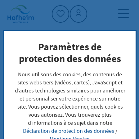
Accueil"
Paramètres de
Page d'accueil
Actualités et appels d'offres
protection des données
Annonces officielles
Nous utilisons des cookies, des contenus de
sites webs tiers (vidéos, cartes), JavaScript et
Annonces officielles
d’autres technologies similaires pour améliorer
et personnaliser votre expérience sur notre
site. Vous pouvez sélectionner, quels cookies
Auf diesen Seiten finden Sie zusätzlich zu der
vous autorisez. Vous trouverez plus
Veröffentlichung in der Hofheimer Zeitung die
d’informations à ce sujet dans notre
Amtliche Bekanntmachungen der Kreisstadt
Déclaration de protection des données
/
Hofheim am Taunus für die Bürgerinnen und Bürger.