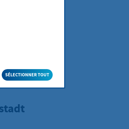
nd Pflanzen. In
ten,
 Maßnahmen
 mitgestalten
SÉLECTIONNER TOUT
stadt