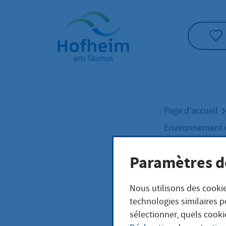
Accueil"
Page d'accueil
Environnement e
Paramètres d
Biod
Nous utilisons des cookie
technologies similaires p
Artenv
sélectionner, quels cooki