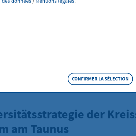
n des données
/
Mentions légales
.
n
 Parks und Wälder bieten wertvollen Lebensraum für Tiere u
die Stadt die biologische Vielfalt – mit Blühflächen, Nistkäs
er Pflege und passenden Bildungsangeboten. Viele kleine
am ein stabiles Netz für mehr Artenvielfalt in der Region.
e Hofheim Biodiversität stärkt, und wie Sie die Natur vor Ort
CONFIRMER LA SÉLECTION
rsitätsstrategie der Kreis
im am Taunus