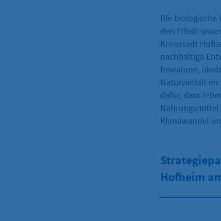
Die biologische 
den Erhalt unser
Kreisstadt Hofh
nachhaltige Ent
bewahren, ökol
Naturvielfalt im
dafür, dass lebe
Nahrungsmittel
Klimawandel und
Strategiepa
Hofheim a