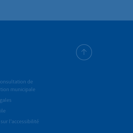
Haut de page
onsultation de
ation municipale
gales
ile
sur l'accessibilité