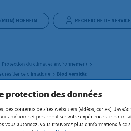
(MON) HOFHEIM
RECHERCHE DE SERVICE
Protection du climat et environnement
Biodiversität
t résilience climatique
e protection des données
iversität
s, des contenus de sites webs tiers (vidéos, cartes), JavaScr
our améliorer et personnaliser votre expérience sur notre s
ielfalt erhalten, Lebensr
es vous autorisez. Vous trouverez plus d’informations à ce 