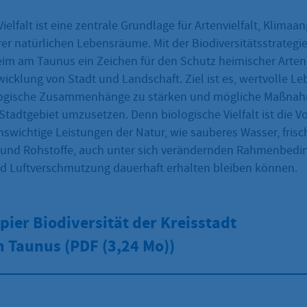
Vielfalt ist eine zentrale Grundlage für Artenvielfalt, Klima
er natürlichen Lebensräume. Mit der Biodiversitätsstrategie
eim am Taunus ein Zeichen für den Schutz heimischer Arten
wicklung von Stadt und Landschaft. Ziel ist es, wertvolle 
ogische Zusammenhänge zu stärken und mögliche Maßnah
 Stadtgebiet umzusetzen. Denn biologische Vielfalt ist die 
nswichtige Leistungen der Natur, wie sauberes Wasser, frisch
 und Rohstoffe, auch unter sich verändernden Rahmenbedi
 Luftverschmutzung dauerhaft erhalten bleiben können.
pier Biodiversität der Kreisstadt
m Taunus (PDF
(3,24 Mo))