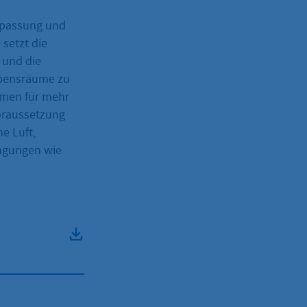
anpassung und
 setzt die
 und die
Lebensräume zu
men für mehr
Voraussetzung
e Luft,
ngungen wie