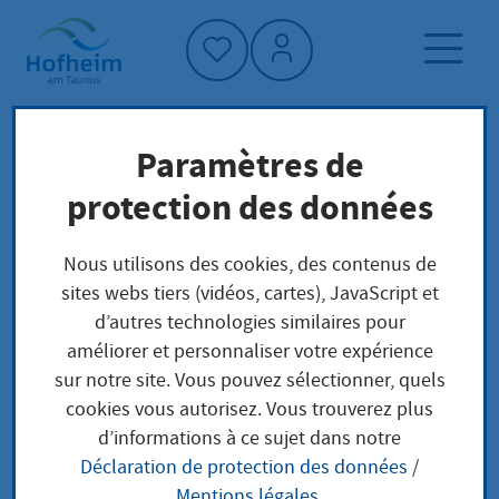
Accueil"
Paramètres de
Page d'accueil
protection des données
Protection du climat et environnement
Nous utilisons des cookies, des contenus de
Klima im Alltag
Nachhaltigkeit und Konsum
sites webs tiers (vidéos, cartes), JavaScript et
Regional und lokal einkaufen
d’autres technologies similaires pour
améliorer et personnaliser votre expérience
Regional und lokal
sur notre site. Vous pouvez sélectionner, quels
cookies vous autorisez. Vous trouverez plus
einkaufen
d’informations à ce sujet dans notre
Déclaration de protection des données
/
Mentions légales
.