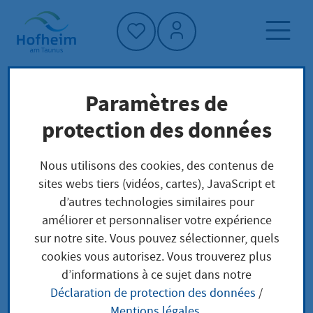
Accueil"
Paramètres de
Page d'accueil
Culture, sport et tourisme
protection des données
Archives municipales
Servicezeiten und Kontakt
Nous utilisons des cookies, des contenus de
sites webs tiers (vidéos, cartes), JavaScript et
d’autres technologies similaires pour
Servicezeiten und
améliorer et personnaliser votre expérience
sur notre site. Vous pouvez sélectionner, quels
Kontakt
cookies vous autorisez. Vous trouverez plus
d’informations à ce sujet dans notre
Déclaration de protection des données
/
Mentions légales
.