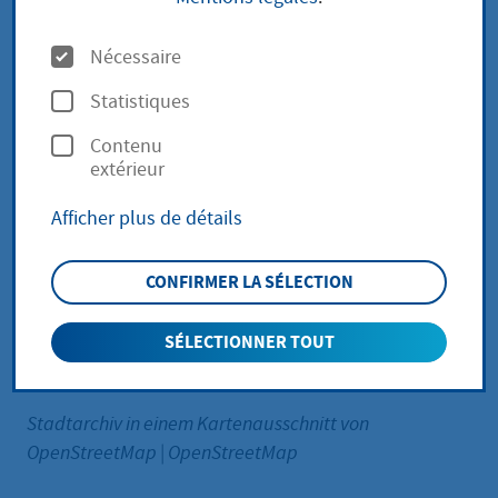
Kontakt:
O
Nécessaire
p
Statistiques
t
Contenu
i
extérieur
o
Afficher plus de détails
n
s
CONFIRMER LA SÉLECTION
SÉLECTIONNER TOUT
Stadtarchiv in einem Kartenausschnitt von
OpenStreetMap
|
OpenStreetMap