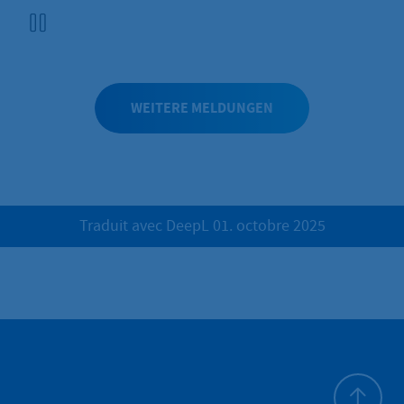
Unterricht: für den bestmöglichen Schulabschluss. Vier
Tage lang wurde im „Hofheimer Ferienlerncamp“
intensiv gelernt, wiederholt und geübt.
WEITERE MELDUNGEN
Traduit avec DeepL 01. octobre 2025