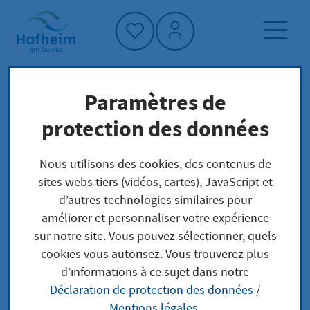
Accueil"
Paramètres de
Page d'accueil
Vivre à Hofheim
protection des données
Société et affaires sociales
Fondation citoyenne de Hofheim
Nous utilisons des cookies, des contenus de
sites webs tiers (vidéos, cartes), JavaScript et
d’autres technologies similaires pour
Fondation citoyenne
améliorer et personnaliser votre expérience
sur notre site. Vous pouvez sélectionner, quels
de Hofheim
cookies vous autorisez. Vous trouverez plus
d’informations à ce sujet dans notre
Déclaration de protection des données
/
Mentions légales
.