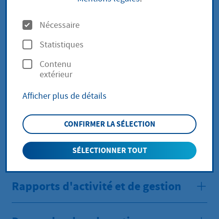
O
Nécessaire
La fondation citoyenne
p
Statistiques
t
La fondation a pour but de
Contenu
i
extérieur
promouvoir
o
Afficher plus de détails
n
s
Comité de la fondation
CONFIRMER LA SÉLECTION
Conseil de fondation
SÉLECTIONNER TOUT
Rapports d'activité et de gestion