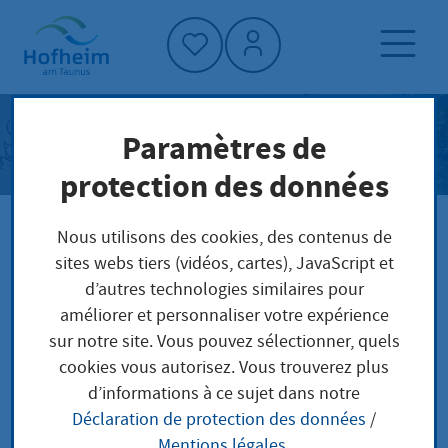
Accueil"
Concept de protection
Paramètres de
climatique
protection des données
Nous utilisons des cookies, des contenus de
Page d'accueil
sites webs tiers (vidéos, cartes), JavaScript et
Protection du climat et environnement
d’autres technologies similaires pour
Objectif et stratégie climatiques
améliorer et personnaliser votre expérience
Concept de protection climatique
sur notre site. Vous pouvez sélectionner, quels
cookies vous autorisez. Vous trouverez plus
d’informations à ce sujet dans notre
Déclaration de protection des données
/
Mentions légales
.