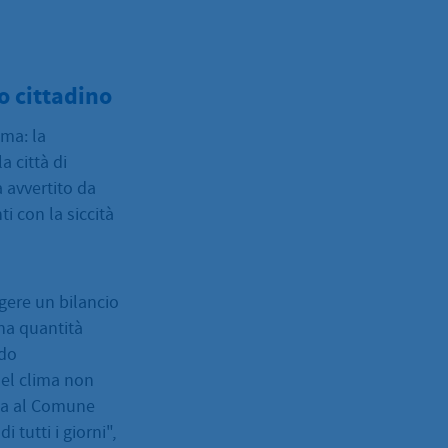
o cittadino
ima: la
a città di
 avvertito da
i con la siccità
gere un bilancio
una quantità
ndo
del clima non
lta al Comune
 tutti i giorni",