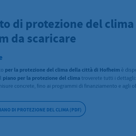
to di protezione del clima
m da scaricare
e
per la protezione del clima della città di Hofheim
to
è dispo
piano per la protezione del clima
el
troverete tutti i dettagli:
misure concrete, fino ai programmi di finanziamento e agli ob
PIANO DI PROTEZIONE DEL CLIMA (PDF)