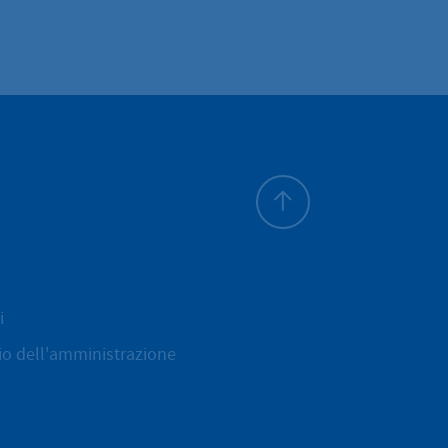
All'inizio della pagina
i
cio dell'amministrazione