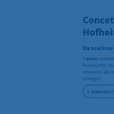
Concet
Hofhei
Da scaricar
piano
Il
comple
formato PDF. N
intervento alle 
strategici.
SCARICA IL 