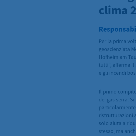
clima 
Responsabil
Per la prima vol
geoscienziata Mo
Hofheim am Taunu
tutti", afferma i
e gli incendi bos
Il primo compito
dei gas serra. Si
particolarmente
ristrutturazioni
solo aiuta a rid
stesso, ma anche 