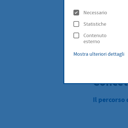
O
Pagina iniziale
Necessario
p
Concetto di pro
Statistiche
z
Contenuto
i
esterno
o
Mostra ulteriori dettagli
n
i
Concet
Il percorso