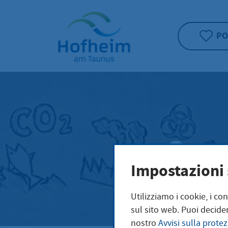
Home"
PO
Conc
Impostazioni 
clim
Utilizziamo i cookie, i co
sul sito web. Puoi decider
nostro
Avvisi sulla protez