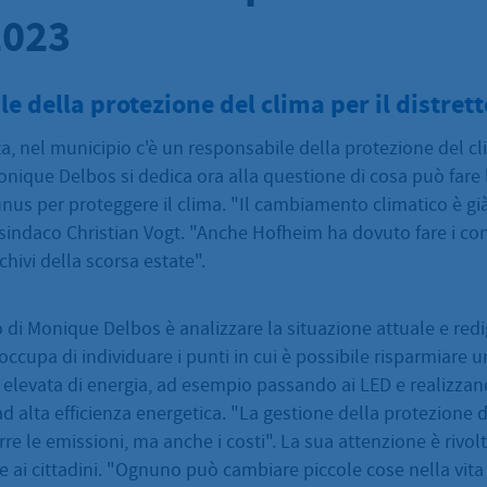
2023
e della protezione del clima per il distrett
ta, nel municipio c'è un responsabile della protezione del cl
nique Delbos si dedica ora alla questione di cosa può fare l
s per proteggere il clima. "Il cambiamento climatico è già
l sindaco Christian Vogt. "Anche Hofheim ha dovuto fare i cont
chivi della scorsa estate".
 di Monique Delbos è analizzare la situazione attuale e redi
 occupa di individuare i punti in cui è possibile risparmiare 
 elevata di energia, ad esempio passando ai LED e realizza
 ad alta efficienza energetica. "La gestione della protezione 
urre le emissioni, ma anche i costi". La sua attenzione è rivo
ai cittadini. "Ognuno può cambiare piccole cose nella vita di