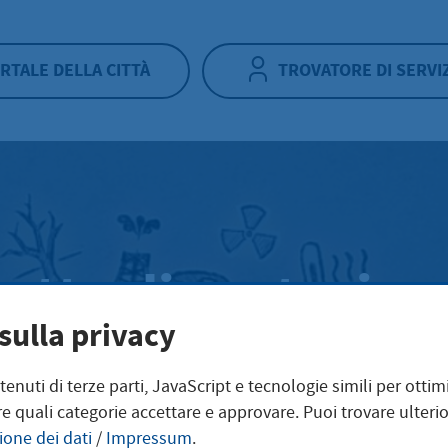
RTALE DELLA CITTÀ
TROVATORE DI SERVI
etto di protezion
sulla privacy
a
ntenuti di terze parti, JavaScript e tecnologie simili per otti
e quali categorie accettare e approvare. Puoi trovare ulterio
ione dei dati
/
Impressum
.