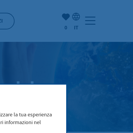
(Mio) Hofheim:
ZI
0
IT
Selezione della lingua: It
e del
mizzare la tua esperienza
ri informazioni nel