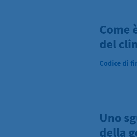
Come è 
del cl
Codice di f
Uno sg
della g