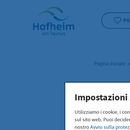
Home"
PO
Pagina iniziale
Nach
Impostazioni 
Utilizziamo i cookie, i co
sul sito web. Puoi decider
Was be
nostro
Avvisi sulla protez