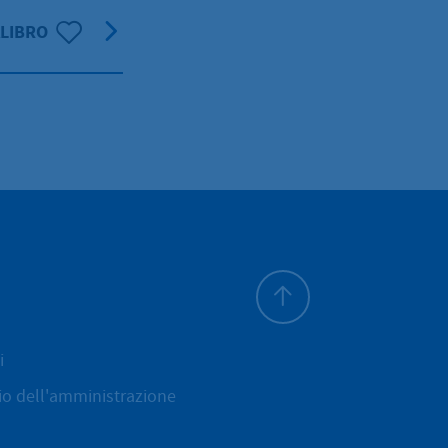
LIBRO
All'inizio della pagina
i
cio dell'amministrazione