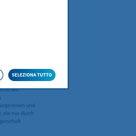
ng der Stadt
 in Einklang zu
sichern. Die
mensionen
iese Dimensionen
nd
SELEZIONA TUTTO
ürlichen
n
Bürgerinnen und
, die nur durch
gerschaft