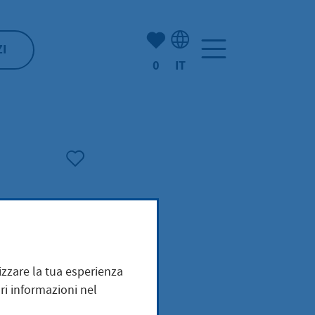
(Mio) Hofheim:
ZI
0
IT
Selezione della lingua: It
mizzare la tua esperienza
ri informazioni nel
 die