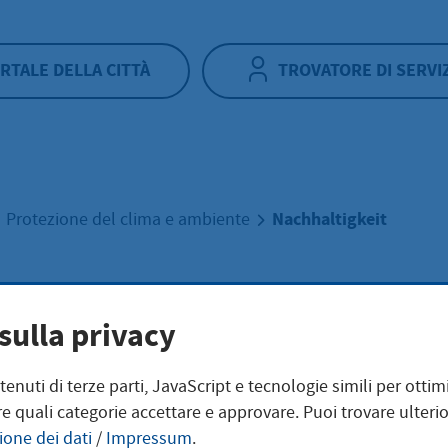
RTALE DELLA CITTÀ
TROVATORE DI SERVI
Nachhaltigkeit
Protezione del clima e ambiente
haltigkeit
sulla privacy
ntenuti di terze parti, JavaScript e tecnologie simili per otti
e quali categorie accettare e approvare. Puoi trovare ulterio
deutet Nachhaltigkeit für
ione dei dati
/
Impressum
.