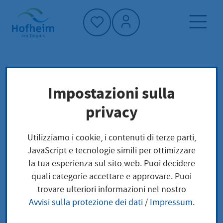
Home"
Pagina iniziale
Politica e amministrazione
Impostazioni sulla
amministrazione
privacy
Schulen
Statuto della città di Hofheim
Utilizziamo i cookie, i contenuti di terze parti,
JavaScript e tecnologie simili per ottimizzare
Schulen
la tua esperienza sul sito web. Puoi decidere
quali categorie accettare e approvare. Puoi
trovare ulteriori informazioni nel nostro
Avvisi sulla protezione dei dati
/
Impressum
.
MTK Schulgelände (PDF