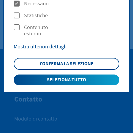
O
Necessario
(106,03 KB))
p
Statistiche
z
Contenuto
i
esterno
o
Mostra ulteriori dettagli
n
i
CONFERMA LA SELEZIONE
SELEZIONA TUTTO
All'inizio 
Contatto
Modulo di contatto