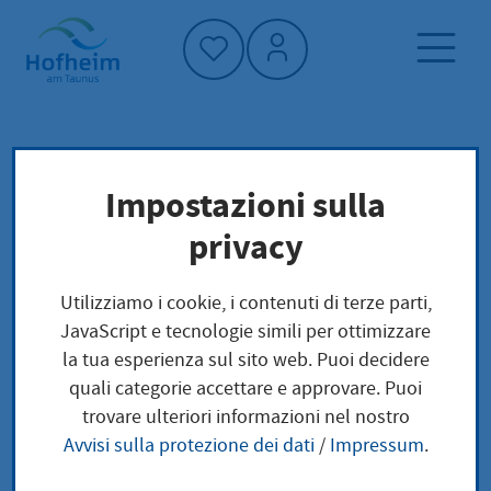
Home"
Pagina iniziale
Politica e amministrazione
Impostazioni sulla
amministrazione
privacy
Kultur
Statuto della città di Hofheim
Utilizziamo i cookie, i contenuti di terze parti,
JavaScript e tecnologie simili per ottimizzare
Kultur
la tua esperienza sul sito web. Puoi decidere
quali categorie accettare e approvare. Puoi
trovare ulteriori informazioni nel nostro
Avvisi sulla protezione dei dati
/
Impressum
.
Stadtmuseum (PDF
(37,78