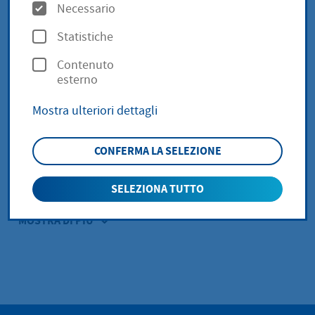
O
Necessario
KB))
p
Statistiche
z
Contenuto
i
Eintrittsgeldregelung
esterno
o
Stadtmuseum (PDF
(5,53 KB))
Mostra ulteriori dettagli
n
i
CONFERMA LA SELEZIONE
Proberaum (PDF
(53,18 KB))
SELEZIONA TUTTO
MOSTRA DI PIÙ