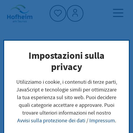
Home"
Pagina iniziale
Politica e amministrazione
Impostazioni sulla
amministrazione
privacy
Statuto della città di Hofheim
Öffentliche Sicherheit und Ordnung
Utilizziamo i cookie, i contenuti di terze parti,
JavaScript e tecnologie simili per ottimizzare
la tua esperienza sul sito web. Puoi decidere
Öffentliche Sicherheit
quali categorie accettare e approvare. Puoi
trovare ulteriori informazioni nel nostro
und Ordnung
Avvisi sulla protezione dei dati
/
Impressum
.