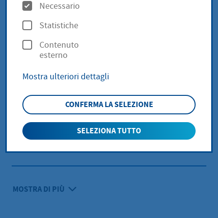
O
Necessario
p
Statistiche
Droschken (PDF
(38,31 KB))
z
Contenuto
i
esterno
o
Taxenordnung (PDF
(154,17
Mostra ulteriori dettagli
n
KB))
i
CONFERMA LA SELEZIONE
Richtlinien Umweltpreis (PDF
SELEZIONA TUTTO
(28,29 KB))
MOSTRA DI PIÙ