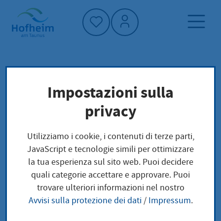
Home"
Pagina iniziale
Politica e amministrazione
Impostazioni sulla
vigili del fuoco
Allerta alla popolazione
privacy
Wie werde ich gewarnt?
Utilizziamo i cookie, i contenuti di terze parti,
Wie werde ich
JavaScript e tecnologie simili per ottimizzare
la tua esperienza sul sito web. Puoi decidere
gewarnt?
quali categorie accettare e approvare. Puoi
trovare ulteriori informazioni nel nostro
Avvisi sulla protezione dei dati
/
Impressum
.