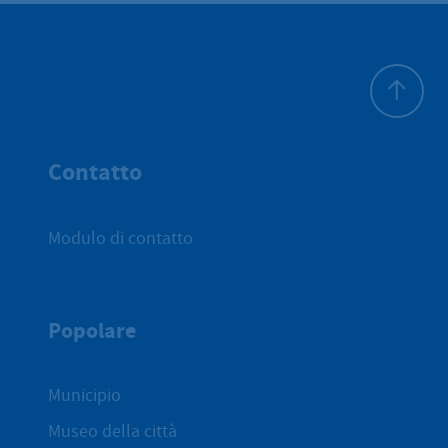
All'inizio 
Contatto
Modulo di contatto
Popolare
Municipio
Museo della città