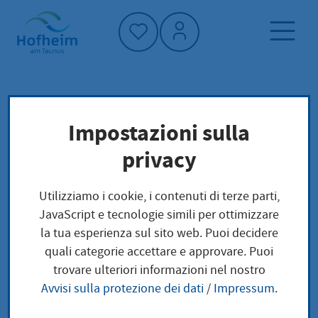
Home"
Pagina iniziale
Vivere a Hofheim
Impostazioni sulla
Diversità
Società e questioni sociali
privacy
Diversità
Utilizziamo i cookie, i contenuti di terze parti,
JavaScript e tecnologie simili per ottimizzare
la tua esperienza sul sito web. Puoi decidere
quali categorie accettare e approvare. Puoi
Unsere Stadtgesellschaft ist vielfältig und bunt. Sich
trovare ulteriori informazioni nel nostro
auf diese Vielfalt einlassen, fördert Toleranz,
Avvisi sulla protezione dei dati
/
Impressum
.
Akzeptanz und Empathie gegenüber Menschen mit