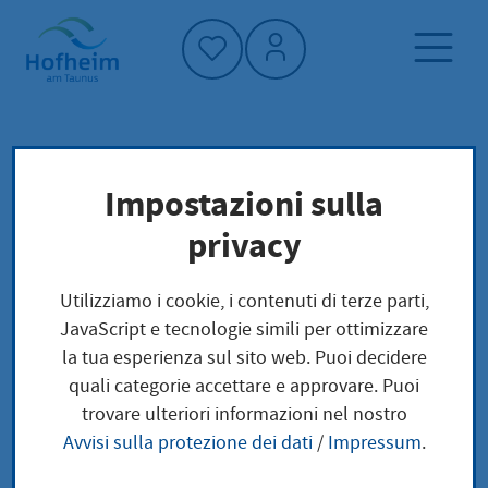
Home"
Pagina iniziale
Vivere a Hofheim
Impostazioni sulla
I bambini
Società e questioni sociali
privacy
I bambini
Utilizziamo i cookie, i contenuti di terze parti,
JavaScript e tecnologie simili per ottimizzare
la tua esperienza sul sito web. Puoi decidere
quali categorie accettare e approvare. Puoi
Nachrichten
trovare ulteriori informazioni nel nostro
Avvisi sulla protezione dei dati
/
Impressum
.