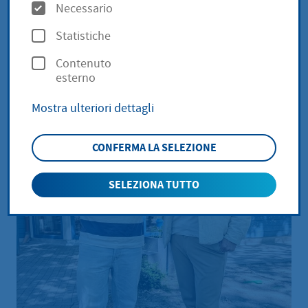
O
Necessario
p
Statistiche
z
Contenuto
i
esterno
o
Mostra ulteriori dettagli
n
i
CONFERMA LA SELEZIONE
SELEZIONA TUTTO