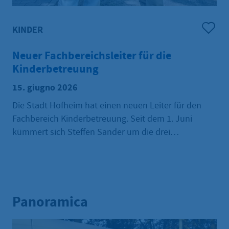
KINDER
Neuer Fachbereichsleiter für die
Kinderbetreuung
15. giugno 2026
Die Stadt Hofheim hat einen neuen Leiter für den
Fachbereich Kinderbetreuung. Seit dem 1. Juni
kümmert sich Steffen Sander um die drei
städtischen Kindertagesstätten „Am Steinberg“,
„Römerlager“ und „Wandersmann“. Außerdem
fallen die 20 Hofheimer Kitas, die nicht in städtischer
Trägerschaft sind, in seinen Aufgabenbereich.
Panoramica
Zeitgleich mit Steffen Sander hat die pädagogische
Fachberaterin Faid Cekalla im Rathaus angefangen.
Sie begleitet die Erzieherinnen und Erzieher der