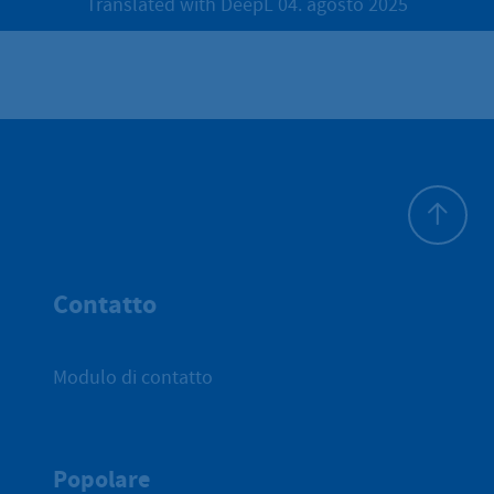
Translated with DeepL 04. agosto 2025
All'inizio 
Contatto
Modulo di contatto
Popolare