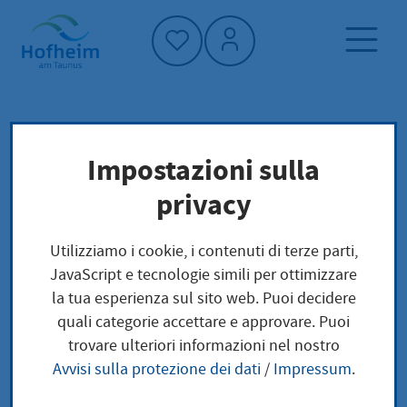
Home"
Pagina iniziale
Impostazioni sulla
Protezione del clima e ambiente
privacy
Biodiversität
Ambiente e resilienza climatica
Utilizziamo i cookie, i contenuti di terze parti,
JavaScript e tecnologie simili per ottimizzare
Biodiversität
la tua esperienza sul sito web. Puoi decidere
quali categorie accettare e approvare. Puoi
trovare ulteriori informazioni nel nostro
Artenvielfalt erhalten,
Avvisi sulla protezione dei dati
/
Impressum
.
Lebensräume stärken