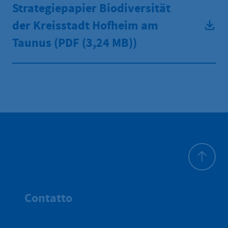
Strategiepapier Biodiversität
der Kreisstadt Hofheim am
Taunus (PDF
(3,24 MB))
All'inizio 
Contatto