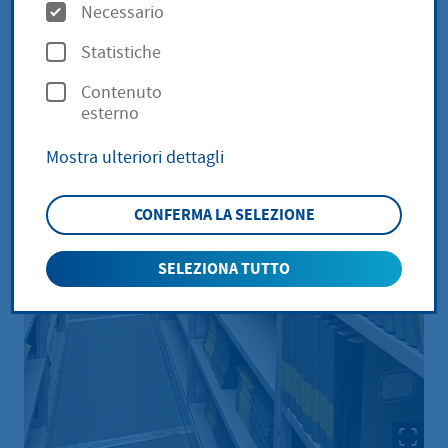
O
Necessario
p
Statistiche
z
Contenuto
i
esterno
o
Mostra ulteriori dettagli
n
i
CONFERMA LA SELEZIONE
SELEZIONA TUTTO