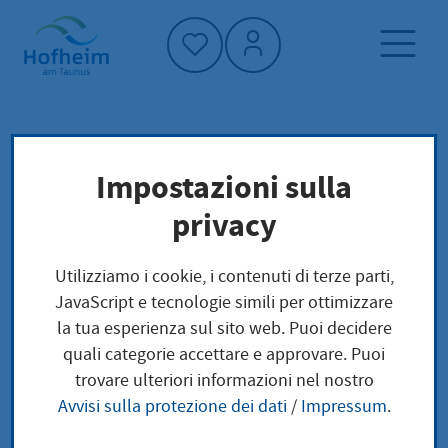
Home"
Pagina iniziale
Cultura, sport e turismo
Impostazioni sulla
Bestände
Archivio della città
privacy
Bestände
Utilizziamo i cookie, i contenuti di terze parti,
JavaScript e tecnologie simili per ottimizzare
la tua esperienza sul sito web. Puoi decidere
quali categorie accettare e approvare. Puoi
trovare ulteriori informazioni nel nostro
Avvisi sulla protezione dei dati
/
Impressum
.