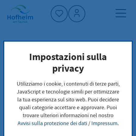
Home"
Pagina iniziale
Vivere a Hofheim
Impostazioni sulla
Società e questioni sociali
Migrazione
privacy
Frauentreff „Match – Vielfalt leben mit
Kindern“
Utilizziamo i cookie, i contenuti di terze parti,
JavaScript e tecnologie simili per ottimizzare
Frauentreff „Match –
la tua esperienza sul sito web. Puoi decidere
quali categorie accettare e approvare. Puoi
Vielfalt leben mit
trovare ulteriori informazioni nel nostro
Avvisi sulla protezione dei dati
/
Impressum
.
Kindern“