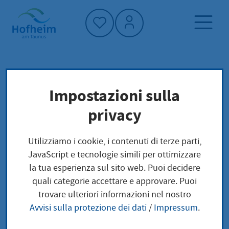
Home"
Pagina iniziale
Economia
Impostazioni sulla
Internetversorgung
privacy
Internetversorgung
Utilizziamo i cookie, i contenuti di terze parti,
JavaScript e tecnologie simili per ottimizzare
la tua esperienza sul sito web. Puoi decidere
quali categorie accettare e approvare. Puoi
Internetversorgung und freies WLAN in
trovare ulteriori informazioni nel nostro
Hofheim am Taunus
Avvisi sulla protezione dei dati
/
Impressum
.
Eine schnelle und sichere Internetverbindung ist in