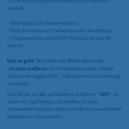
23 Uhr kann in folgenden Bereichen frei gesurft
werden:
- Kellereiplatz bis Wasserschloss
- Platz Am Untertor (Türmchenzeile / Marktplatz)
- Fußgängerzone vom Altem Rathaus bis Eiscafè
Venezia
Und so geht´s:
Einfach das WLAN-Netzwerk
freekey-Hofheim
„
“ auf Smartphone oder Tablett
suchen, einloggen, AGB´s akzeptieren und einmalig
anmelden.
WiFi
Überall da, wo der pinkfarbene Aufkleber "
" zu
sehen ist, darf frei gesurft werden. In oben
stehendem Stadtplan haben wir die entsprechenden
Bereiche für Sie markiert.