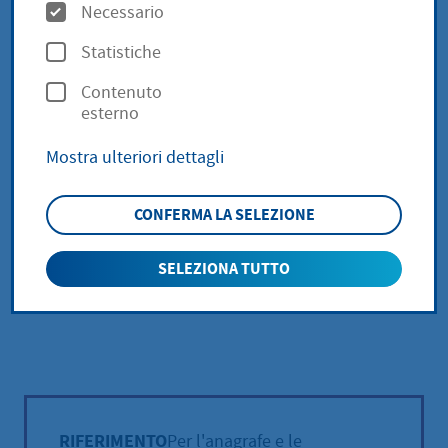
O
Necessario
p
Statistiche
z
Contenuto
i
esterno
o
Mostra ulteriori dettagli
n
i
CONFERMA LA SELEZIONE
SELEZIONA TUTTO
{F:TRANSLATE(KEY: 'HINT.ERROR') EXTENSIONN
RIFERIMENTO
Per l'anagrafe e le