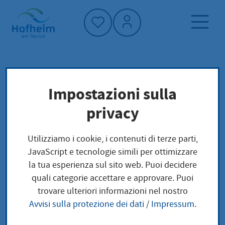
Home"
Pagina iniziale
Vivere a Hofheim
Impostazioni sulla
Società e questioni sociali
Le famiglie
privacy
Il matrimonio
Utilizziamo i cookie, i contenuti di terze parti,
Il matrimonio
JavaScript e tecnologie simili per ottimizzare
la tua esperienza sul sito web. Puoi decidere
quali categorie accettare e approvare. Puoi
trovare ulteriori informazioni nel nostro
Avvisi sulla protezione dei dati
/
Impressum
.