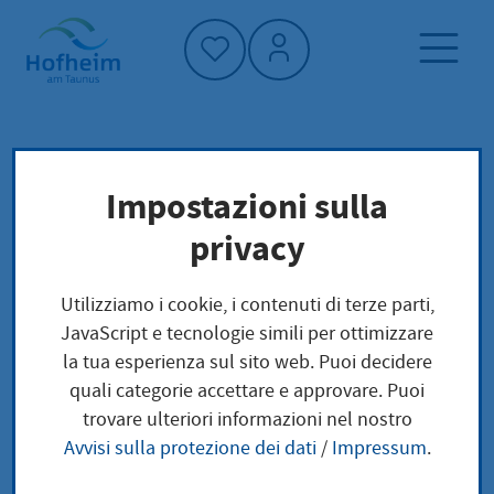
Home"
Pagina iniziale
Impostazioni sulla
Protezione del clima e ambiente
privacy
Klima im Alltag
Mobilität
Öffentlicher Nahverkehr
Utilizziamo i cookie, i contenuti di terze parti,
JavaScript e tecnologie simili per ottimizzare
la tua esperienza sul sito web. Puoi decidere
Öffentlicher
quali categorie accettare e approvare. Puoi
trovare ulteriori informazioni nel nostro
Nahverkehr
Avvisi sulla protezione dei dati
/
Impressum
.