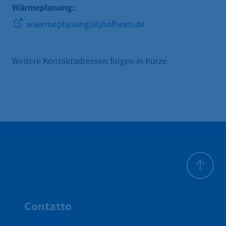
Wärmeplanung:
waermeplanung(at)hofheim.de
Weitere Kontaktadressen folgen in Kürze.
All'inizio 
Contatto