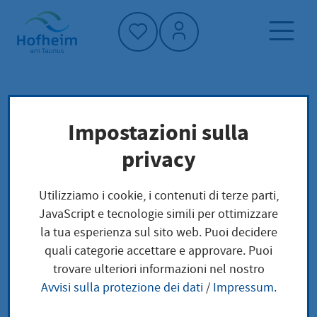
Home"
Pagina iniziale
Vivere a Hofheim
Impostazioni sulla
Pianificazione, costruzione e trasporto
privacy
Projekte
Planen und Bauen
Soziale Stadt
Utilizziamo i cookie, i contenuti di terze parti,
JavaScript e tecnologie simili per ottimizzare
Projekte
la tua esperienza sul sito web. Puoi decidere
quali categorie accettare e approvare. Puoi
trovare ulteriori informazioni nel nostro
Avvisi sulla protezione dei dati
/
Impressum
.
Im Rahmen des Programms Soziale