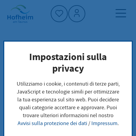
Home"
Pagina iniziale
Vivere a Hofheim
Impostazioni sulla
Pianificazione, costruzione e trasporto
privacy
Pianificazione,
Utilizziamo i cookie, i contenuti di terze parti,
JavaScript e tecnologie simili per ottimizzare
costruzione e
la tua esperienza sul sito web. Puoi decidere
quali categorie accettare e approvare. Puoi
trasporto
trovare ulteriori informazioni nel nostro
Avvisi sulla protezione dei dati
/
Impressum
.