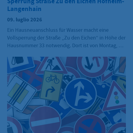
Sperrung Straße Zu den Eichen Hofheim-
Langenhain
09. luglio 2026
Ein Hausneuanschluss für Wasser macht eine
Vollsperrung der Straße „Zu den Eichen“ in Höhe der
Hausnummer 33 notwendig. Dort ist von Montag, 13.
Juli, bis voraussichtlich Freitag, 24. Juli 2026, die
Durchfahrt nicht möglich. Der Zugang sowie die Zu-
und Abfahrten für die Anwohnerinnen und
Anwohner zu ihren Liegenschaften werden
größtmöglich gewährleistet. Die Mülltonnen der
Anwohner sind von der ausführenden Firma am
Nachmittag vor den Leerungstagen zu einem
Sammelplatz an der nächstgelegenen Kreuzung zu
transportieren und nach der Leerung wieder zu den
Grundstücken zurückzubringen.