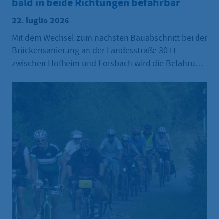
bald in beide Richtungen befahrbar
22. luglio 2026
Mit dem Wechsel zum nächsten Bauabschnitt bei der
Brückensanierung an der Landesstraße 3011
zwischen Hofheim und Lorsbach wird die Befahrung
in beide Richtungen möglich. Dies ist eines der
Ergebnisse des gemeinsamen Ortstermins der Stadt
Hofheim, des Ortsbeirats Lorsbach und Hessen
Mobil Anfang Juli. Die jetzt mitgeteilte Umstellung
wird zum 29. Juli erfolgen und der
Zweirichtungsverkehr voraussichtlich am
Nachmittag zur Verfügung stehen. Der Wechsel zum
nächsten Bauabschnitt findet kurz zuvor ab dem 24.
Juli statt.