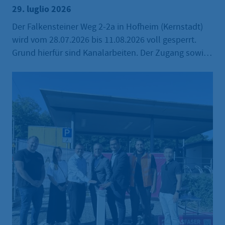
29. luglio 2026
Der Falkensteiner Weg 2-2a in Hofheim (Kernstadt)
wird vom 28.07.2026 bis 11.08.2026 voll gesperrt.
Grund hierfür sind Kanalarbeiten. Der Zugang sowie
die Zu- und Abfahrten für die Anwohnerinnen und
Anwohner zu ihren Liegenschaften werden
größtmöglich gewährleistet. Die Mülltonnen der
Anwohner sind von der ausführenden Firma am
Nachmittag vor den Leerungstagen zu einem
Sammelplatz an der nächstgelegenen Kreuzung zu
transportieren und nach der Leerung wieder zu den
Grundstücken zurückzubringen.