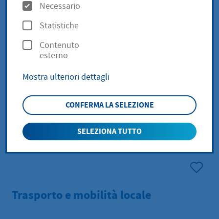
O
Necessario
p
Statistiche
z
Contenuto
i
esterno
o
Mostra ulteriori dettagli
n
i
CONFERMA LA SELEZIONE
SELEZIONA TUTTO
Trasporto e mobilità locale