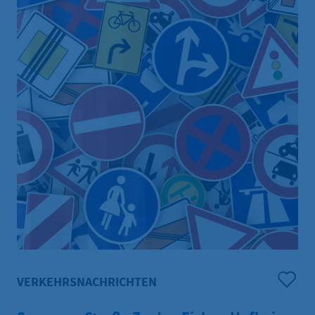
„erstrampelt“. Es war dennoch das drittbeste Jahr in
Sachen Teilnehmendenzahl und gefahrener
Kilometer der Hofheimer Stadtradeln-Community
seit der ersten Teilnahme 2017. Die Kreisstadt liegt
damit 2026 auf Platz 775 von 3112 bundesweit
teilnehmenden Kommunen. Auf Landesebene belegt
Hofheim den 38. Platz unter den 385 hessischen
Teilnehmerinnen.
VERKEHRSNACHRICHTEN