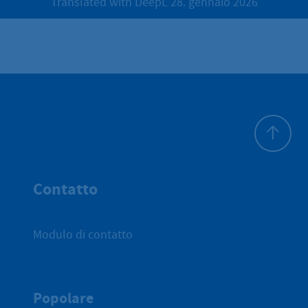
Translated with DeepL 28. gennaio 2026
All'inizio 
Contatto
Modulo di contatto
Popolare