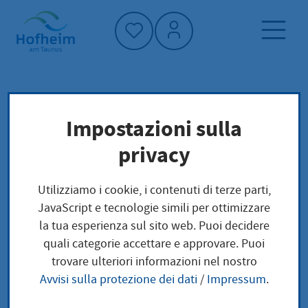
Home"
Pagina iniziale
Politica e amministrazione
Impostazioni sulla
Finanze e partecipazioni
Bilancio
privacy
Bilancio 2024/2025
Utilizziamo i cookie, i contenuti di terze parti,
Bilancio 2024/2025
JavaScript e tecnologie simili per ottimizzare
la tua esperienza sul sito web. Puoi decidere
quali categorie accettare e approvare. Puoi
trovare ulteriori informazioni nel nostro
Avvisi sulla protezione dei dati
/
Impressum
.
Il bilancio 2024/2025 è stato presentato
dal sindaco e tesoriere Christian Vogt