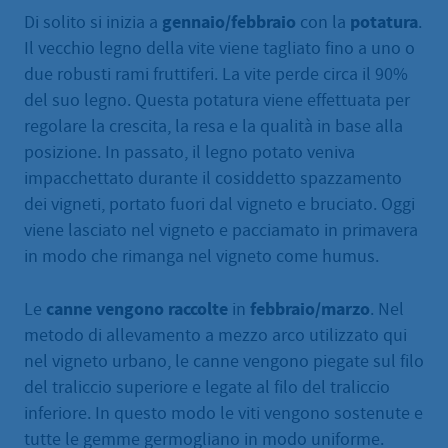
gennaio/febbraio
potatura
Di solito si inizia a
con la
.
Il vecchio legno della vite viene tagliato fino a uno o
due robusti rami fruttiferi. La vite perde circa il 90%
del suo legno. Questa potatura viene effettuata per
regolare la crescita, la resa e la qualità in base alla
posizione. In passato, il legno potato veniva
impacchettato durante il cosiddetto spazzamento
dei vigneti, portato fuori dal vigneto e bruciato. Oggi
viene lasciato nel vigneto e pacciamato in primavera
in modo che rimanga nel vigneto come humus.
canne vengono raccolte
febbraio/marzo
Le
in
. Nel
metodo di allevamento a mezzo arco utilizzato qui
nel vigneto urbano, le canne vengono piegate sul filo
del traliccio superiore e legate al filo del traliccio
inferiore. In questo modo le viti vengono sostenute e
tutte le gemme germogliano in modo uniforme.