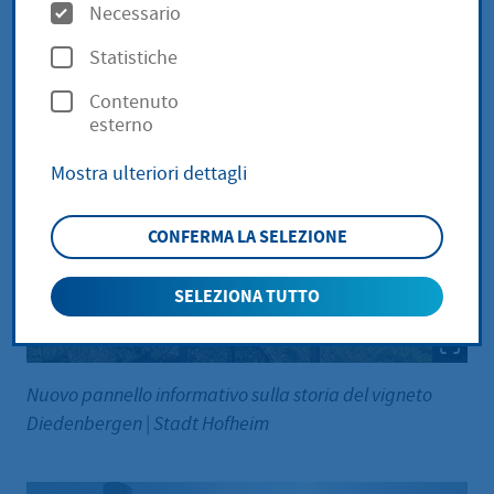
O
Necessario
p
Statistiche
z
Contenuto
i
esterno
o
Mostra ulteriori dettagli
n
i
CONFERMA LA SELEZIONE
SELEZIONA TUTTO
Nuovo pannello informativo sulla storia del vigneto
Diedenbergen
|
Stadt Hofheim