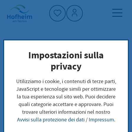
Home"
Pagina iniziale
Cultura, sport e turismo
Impostazioni sulla
Sentiero del vino
Turismo
Cultura del vino
privacy
Sentiero del vino
Utilizziamo i cookie, i contenuti di terze parti,
JavaScript e tecnologie simili per ottimizzare
la tua esperienza sul sito web. Puoi decidere
quali categorie accettare e approvare. Puoi
trovare ulteriori informazioni nel nostro
Percorso didattico sul vino della
Avvisi sulla protezione dei dati
/
Impressum
.
città di Hofheim am Taunus