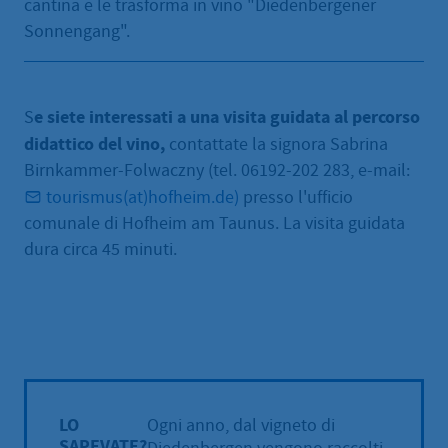
cantina e le trasforma in vino "Diedenbergener
Sonnengang".
e siete interessati a una visita guidata al percorso
S
didattico del vino,
contattate la signora Sabrina
Birnkammer-Folwaczny (tel. 06192-202 283, e-mail:
tourismus(at)hofheim.de)
presso l'ufficio
comunale di Hofheim am Taunus. La visita guidata
dura circa 45 minuti.
{F:TRANSLATE(KEY: 'HINT.INFORMATION') EXTE
LO
Ogni anno, dal vigneto di
SAPEVATE?