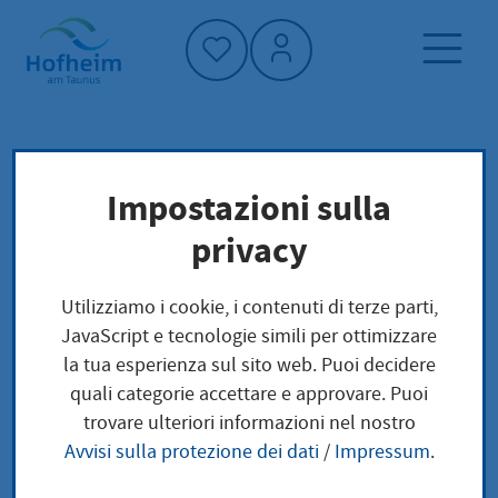
Home"
Pagina iniziale
Politica e amministrazione
Impostazioni sulla
Politica
privacy
Riunione del consiglio comunale e commissioni
Utilizziamo i cookie, i contenuti di terze parti,
Riunione del consiglio
JavaScript e tecnologie simili per ottimizzare
la tua esperienza sul sito web. Puoi decidere
comunale e
quali categorie accettare e approvare. Puoi
trovare ulteriori informazioni nel nostro
commissioni
Avvisi sulla protezione dei dati
/
Impressum
.