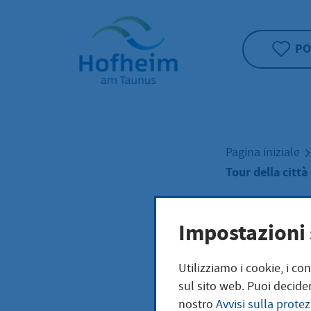
Home"
PO
Pagina iniziale
Tour della città
Tour
Impostazioni 
Utilizziamo i cookie, i co
sul sito web. Puoi decider
nostro
Avvisi sulla protez