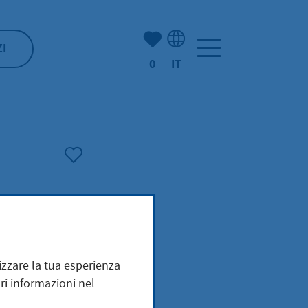
(Mio) Hofheim:
ZI
0
IT
Selezione della lingua: It
mizzare la tua esperienza
ri informazioni nel