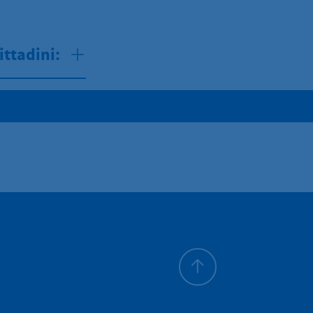
ittadini:
All'inizio della pagina