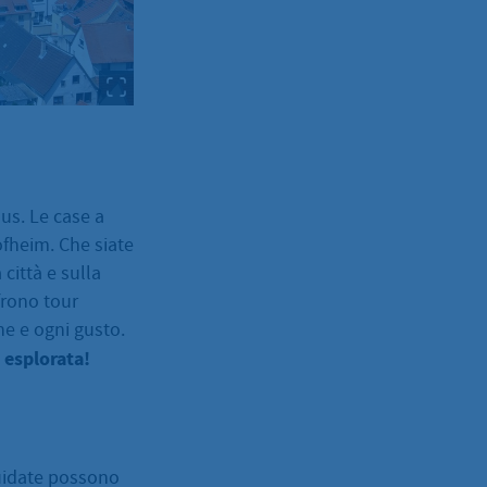
nus. Le case a
Hofheim. Che siate
città e sulla
frono tour
ne e ogni gusto.
 esplorata!
 guidate possono