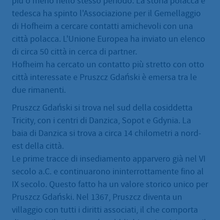
più o meno nello stesso periodo. La storia polacca e
tedesca ha spinto l'Associazione per il Gemellaggio
di Hofheim a cercare contatti amichevoli con una
città polacca. L'Unione Europea ha inviato un elenco
di circa 50 città in cerca di partner.
Hofheim ha cercato un contatto più stretto con otto
città interessate e Pruszcz Gdański è emersa tra le
due rimanenti.
Pruszcz Gdański si trova nel sud della cosiddetta
Tricity, con i centri di Danzica, Sopot e Gdynia. La
baia di Danzica si trova a circa 14 chilometri a nord-
est della città.
Le prime tracce di insediamento apparvero già nel VI
secolo a.C. e continuarono ininterrottamente fino al
IX secolo. Questo fatto ha un valore storico unico per
Pruszcz Gdański. Nel 1367, Pruszcz diventa un
villaggio con tutti i diritti associati, il che comporta