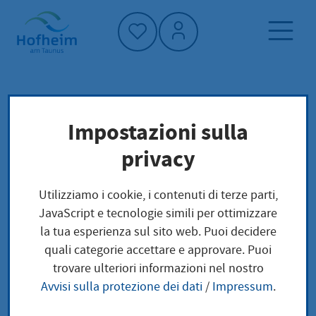
Home"
Pagina iniziale
Cultura, sport e turismo
Impostazioni sulla
Pruszcz Gdański
Città gemellate
privacy
Pruszcz Gdański
Utilizziamo i cookie, i contenuti di terze parti,
JavaScript e tecnologie simili per ottimizzare
la tua esperienza sul sito web. Puoi decidere
quali categorie accettare e approvare. Puoi
trovare ulteriori informazioni nel nostro
Avvisi sulla protezione dei dati
/
Impressum
.