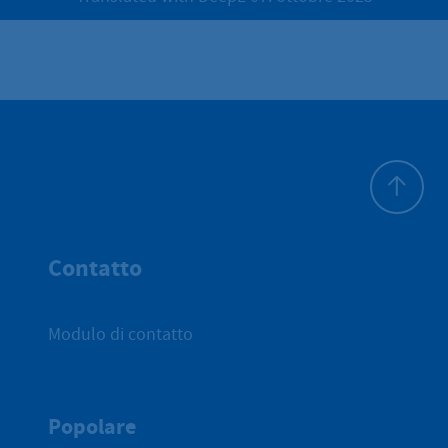
All'inizio 
Contatto
Modulo di contatto
Popolare