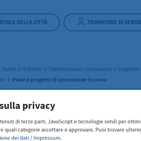
RTALE DELLA CITTÀ
TROVATORE DI SERVI
Vivere a Hofheim
Pianificazione, costruzione e trasporto
Piani e progetti di costruzione in corso
uen
sulla privacy
 e progetti di
ntenuti di terze parti, JavaScript e tecnologie simili per otti
ruzione in corso
e quali categorie accettare e approvare. Puoi trovare ulterio
ione dei dati
/
Impressum
.