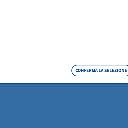
e informazioni sui piani di sviluppo urbano e 
orso a Hofheim.
CONFERMA LA SELEZIONE
traffico
SEGNA