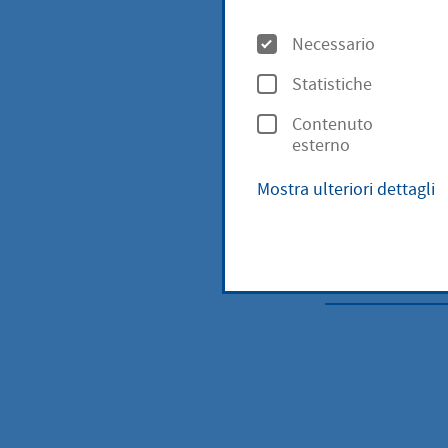
O
Necessario
p
Statistiche
Qui troveret
z
edilizi in c
Contenuto
i
esterno
o
Mostra ulteriori dettagli
n
i
Notizie sul 