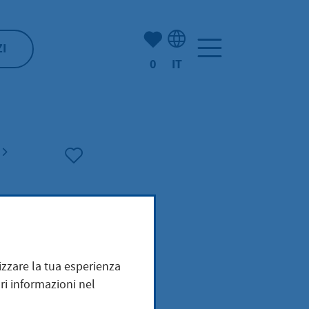
(Mio) Hofheim:
ZI
0
IT
Selezione della lingua: It
mizzare la tua esperienza
ri informazioni nel