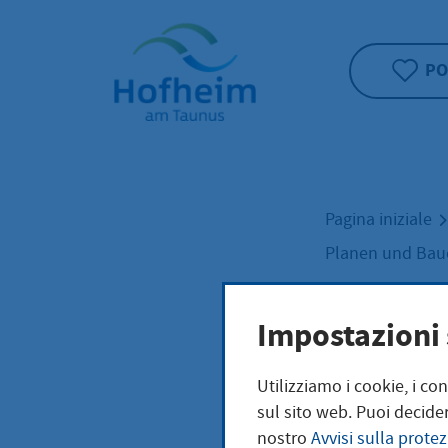
Home"
PO
Pagina iniziale
Planen und Ba
Impostazioni 
Piani
Utilizziamo i cookie, i co
cost
sul sito web. Puoi decider
nostro
Avvisi sulla protez