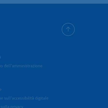
All'inizio della pagina
i
cio dell'amministrazione
e
e sull'accessibilità digitale
sulla privacy