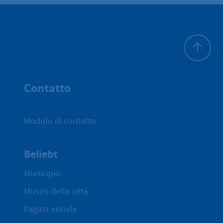
All'inizio 
Contatto
Modulo di contatto
Beliebt
Municipio
Museo della città
Pagina iniziale