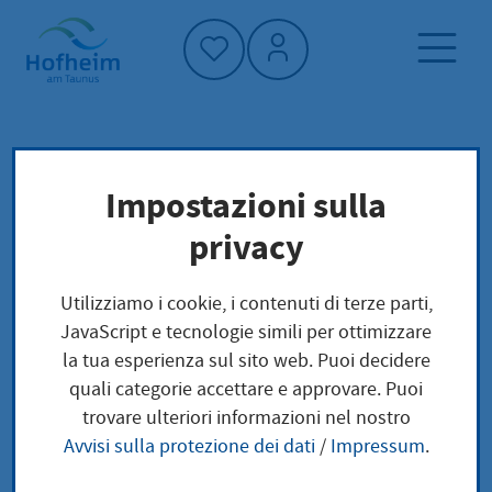
Home"
Pagina iniziale
Vivere a Hofheim
Impostazioni sulla
Pianificazione, costruzione e trasporto
privacy
Planen und Bauen
Piani e progetti di costruzione in corso
Utilizziamo i cookie, i contenuti di terze parti,
Grundhafte Erneuerung der Friedensstraße
JavaScript e tecnologie simili per ottimizzare
la tua esperienza sul sito web. Puoi decidere
quali categorie accettare e approvare. Puoi
Grundhafte
trovare ulteriori informazioni nel nostro
Avvisi sulla protezione dei dati
/
Impressum
.
Erneuerung der