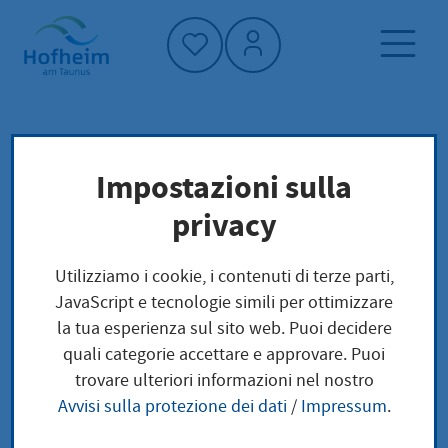
Home"
Pagina iniziale
Cultura, sport e turismo
Impostazioni sulla
Mostre nel municipio
Cultura urbana
privacy
Mostre nel municipio
Utilizziamo i cookie, i contenuti di terze parti,
JavaScript e tecnologie simili per ottimizzare
la tua esperienza sul sito web. Puoi decidere
quali categorie accettare e approvare. Puoi
trovare ulteriori informazioni nel nostro
Mostra itinerante del Bundestag
Avvisi sulla protezione dei dati
/
Impressum
.
tedesco