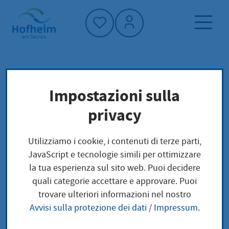
Home"
Pagina iniziale
Vivere a Hofheim
Impostazioni sulla
Società e questioni sociali
Migrazione
privacy
Consiglio consultivo per gli stranieri
Utilizziamo i cookie, i contenuti di terze parti,
Consiglio consultivo
JavaScript e tecnologie simili per ottimizzare
la tua esperienza sul sito web. Puoi decidere
per gli stranieri
quali categorie accettare e approvare. Puoi
trovare ulteriori informazioni nel nostro
Avvisi sulla protezione dei dati
/
Impressum
.