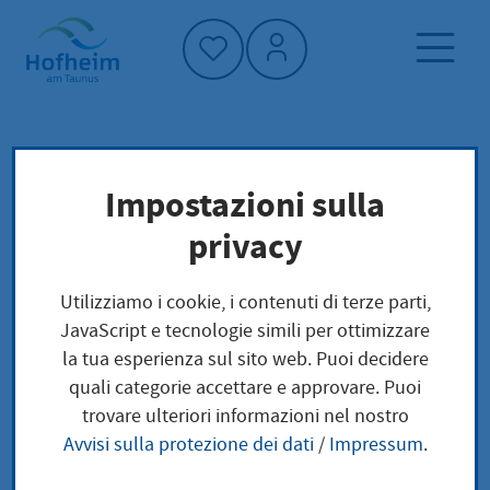
Home"
Pagina iniziale
Economia
Impostazioni sulla
Servizio commerciale
privacy
Servizio commerciale
Utilizziamo i cookie, i contenuti di terze parti,
JavaScript e tecnologie simili per ottimizzare
la tua esperienza sul sito web. Puoi decidere
quali categorie accettare e approvare. Puoi
trovare ulteriori informazioni nel nostro
Informazioni e consigli utili per
Avvisi sulla protezione dei dati
/
Impressum
.
la vita professionale di tutti i