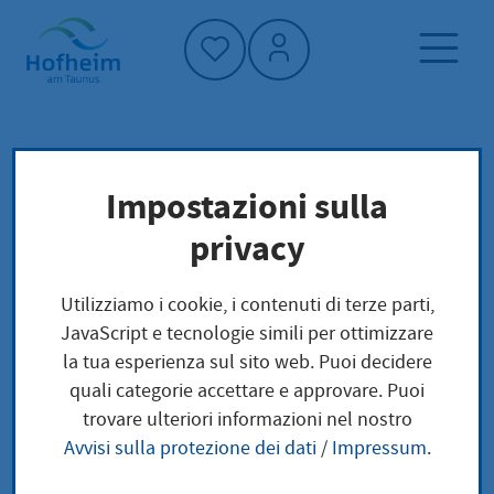
Home"
Pagina iniziale
Vivere a Hofheim
Impostazioni sulla
Pianificazione, costruzione e trasporto
privacy
Soziale Stadt
Planen und Bauen
Utilizziamo i cookie, i contenuti di terze parti,
JavaScript e tecnologie simili per ottimizzare
Soziale Stadt
la tua esperienza sul sito web. Puoi decidere
quali categorie accettare e approvare. Puoi
trovare ulteriori informazioni nel nostro
Avvisi sulla protezione dei dati
/
Impressum
.
Das Städtebauförderprogramm