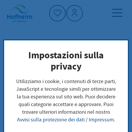
Home"
Pagina iniziale
Impostazioni sulla
Protezione del clima e ambiente
Foreste
privacy
Produzione di legno
Utilizziamo i cookie, i contenuti di terze parti,
Produzione di legno
JavaScript e tecnologie simili per ottimizzare
la tua esperienza sul sito web. Puoi decidere
quali categorie accettare e approvare. Puoi
trovare ulteriori informazioni nel nostro
Avvisi sulla protezione dei dati
/
Impressum
.
In anni normali, nella foresta comunale
vengono raccolti e venduti dai 7.000 ai