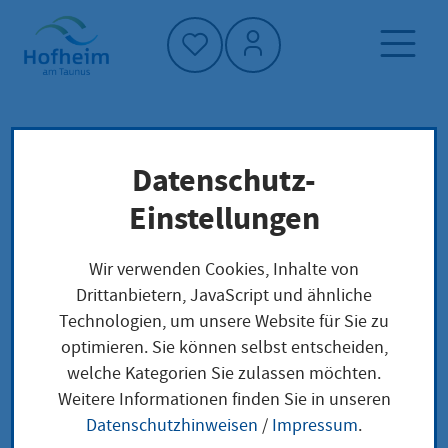
Startseite"
Datenschutz-
Startseite
Klimaschutz und Umwelt
Holzproduktion
Wälder
Einstellungen
Wir verwenden Cookies, Inhalte von
Holzproduktion
Drittanbietern, JavaScript und ähnliche
Technologien, um unsere Website für Sie zu
optimieren. Sie können selbst entscheiden,
welche Kategorien Sie zulassen möchten.
In normalen Jahren werden im
Weitere Informationen finden Sie in unseren
Stadtwald 7.000 bis 7.500 Festmeter
Datenschutzhinweisen
/
Impressum
.