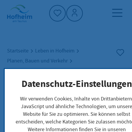
Startseite"
Startseite
Leben in Hofheim
Planen, Bauen und Verkehr
Verkehr und Nahmobilität
Sanierung des Ringverkehrs in der Hofheimer
Datenschutz-Einstellungen
Kernstadt
Wir verwenden Cookies, Inhalte von Drittanbietern
JavaScript und ähnliche Technologien, um unser
Sanierung des
Website für Sie zu optimieren. Sie können selbst
Ringverkehrs in der
entscheiden, welche Kategorien Sie zulassen möcht
Weitere Informationen finden Sie in unseren