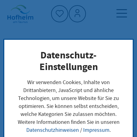
Startseite"
Datenschutz-
Startseite
Leben in Hofheim
Gesellschaft und Soziales
Vielfalt
Einstellungen
Interkulturelle Woche
Wir verwenden Cookies, Inhalte von
Drittanbietern, JavaScript und ähnliche
Interkulturelle Woche
Technologien, um unsere Website für Sie zu
optimieren. Sie können selbst entscheiden,
welche Kategorien Sie zulassen möchten.
Weitere Informationen finden Sie in unseren
Werde ein Teil der Interkulturellen
Datenschutzhinweisen
/
Impressum
.
Woche!