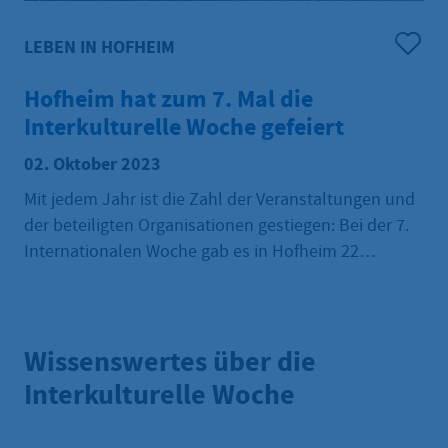
LEBEN IN HOFHEIM
Hofheim hat zum 7. Mal die
Interkulturelle Woche gefeiert
02. Oktober 2023
Mit jedem Jahr ist die Zahl der Veranstaltungen und
der beteiligten Organisationen gestiegen: Bei der 7.
Internationalen Woche gab es in Hofheim 22
Veranstaltungen von 19 verschiedenen Akteurinnen
und Akteuren. „Ob bei den Kultur- und Sport-Events
oder bei den Informationsveranstaltungen: Es gab
Wissenswertes über die
viele Gelegenheiten, sich zu treffen, auszutauschen
und kennenzulernen“, so Bürgermeister Christian
Interkulturelle Woche
Vogt.