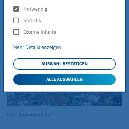
Digitaler Sanierungsberater
O
Notwendig
„heatfind“ – exklusiv für
p
Hofheimer Bürgerinnen und
Statistik
t
Bürger
Externe Inhalte
i
o
Mehr Details anzeigen
n
e
AUSWAHL BESTÄTIGEN
n
ALLE AUSWÄHLEN
Foto: Ramin Mohabat