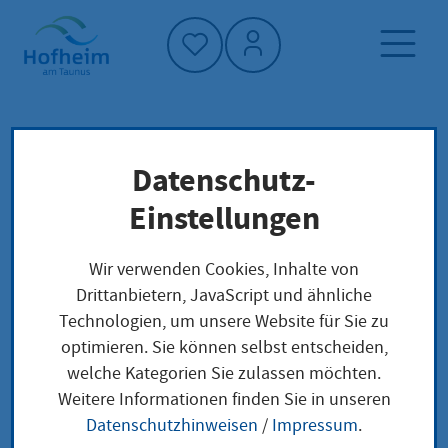
Startseite"
Datenschutz-
Startseite
Klimaschutz und Umwelt
Klimaziel und Strategie
Einstellungen
Kommunale Wärmeplanung
Wir verwenden Cookies, Inhalte von
Drittanbietern, JavaScript und ähnliche
Kommunale
Technologien, um unsere Website für Sie zu
optimieren. Sie können selbst entscheiden,
Wärmeplanung
welche Kategorien Sie zulassen möchten.
Weitere Informationen finden Sie in unseren
Datenschutzhinweisen
/
Impressum
.