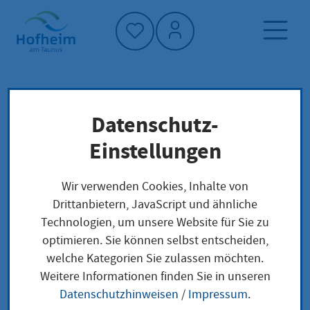
Startseite"
Datenschutz-
Startseite
Leben in Hofheim
Planen, Bauen und Verkehr
Einstellungen
Verkehr und Nahmobilität
Radschnellweg Wiesbaden - Frankfurt
Wir verwenden Cookies, Inhalte von
Drittanbietern, JavaScript und ähnliche
Technologien, um unsere Website für Sie zu
Radschnellweg
optimieren. Sie können selbst entscheiden,
welche Kategorien Sie zulassen möchten.
Wiesbaden - Frankfurt
Weitere Informationen finden Sie in unseren
Datenschutzhinweisen
/
Impressum
.