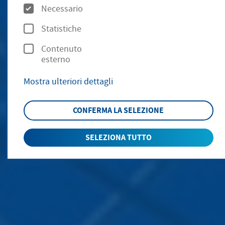
O
Necessario
p
Statistiche
z
Contenuto
i
esterno
o
Mostra ulteriori dettagli
n
i
CONFERMA LA SELEZIONE
SELEZIONA TUTTO