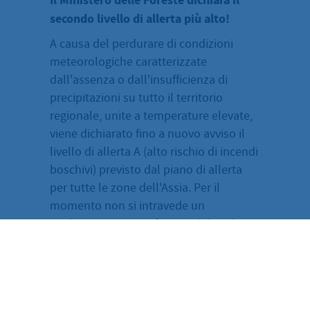
Il Ministero delle Foreste dichiara il
secondo livello di allerta più alto!
A causa del perdurare di condizioni
meteorologiche caratterizzate
dall'assenza o dall'insufficienza di
precipitazioni su tutto il territorio
regionale, unite a temperature elevate,
viene dichiarato fino a nuovo avviso il
livello di allerta A (alto rischio di incendi
boschivi) previsto dal piano di allerta
per tutte le zone dell'Assia. Per il
momento non si intravede un
miglioramento significativo del rischio
di incendi boschivi.
Leggi qui il comunicato stampa
completo del Ministero dell’Assia per
l’Agricoltura e l’Ambiente, la