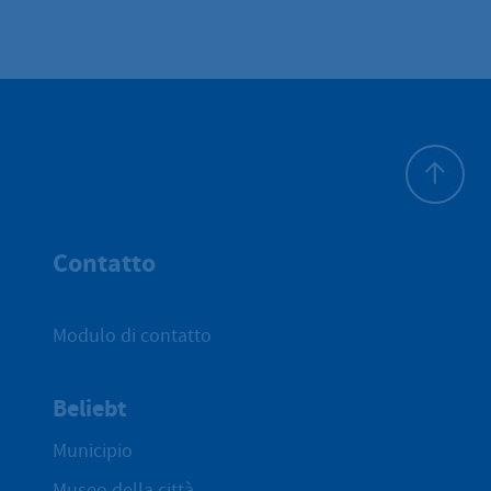
All'inizio 
Contatto
Modulo di contatto
Beliebt
Municipio
Museo della città