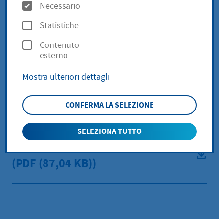
O
Necessario
p
Statistiche
Wasserversorgungssatzung
z
Contenuto
i
(PDF
(364,58 KB))
esterno
o
Mostra ulteriori dettagli
n
Entwässerungssatzung (PDF
i
(348,04 KB))
CONFERMA LA SELEZIONE
SELEZIONA TUTTO
Betriebssatzung Stadtwerke
(PDF
(87,04 KB))