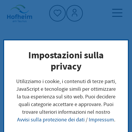
Home"
Pagina iniziale
Politica e amministrazione
Impostazioni sulla
amministrazione
privacy
Statuto della città di Hofheim
Wirtschaftliche Unternehmen
Utilizziamo i cookie, i contenuti di terze parti,
JavaScript e tecnologie simili per ottimizzare
la tua esperienza sul sito web. Puoi decidere
Wirtschaftliche
quali categorie accettare e approvare. Puoi
trovare ulteriori informazioni nel nostro
Unternehmen
Avvisi sulla protezione dei dati
/
Impressum
.