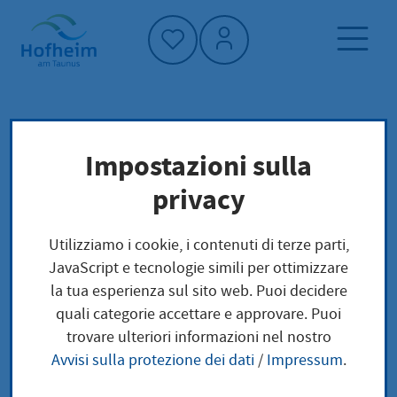
Home"
Pagina iniziale
Vivere a Hofheim
Impostazioni sulla
Adolescenti
Società e questioni sociali
privacy
Adolescenti
Utilizziamo i cookie, i contenuti di terze parti,
JavaScript e tecnologie simili per ottimizzare
la tua esperienza sul sito web. Puoi decidere
quali categorie accettare e approvare. Puoi
trovare ulteriori informazioni nel nostro
Avvisi sulla protezione dei dati
/
Impressum
.